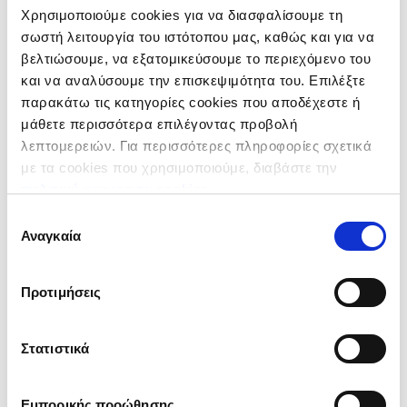
Χρησιμοποιούμε cookies για να διασφαλίσουμε τη
σωστή λειτουργία του ιστότοπου μας, καθώς και για να
Τηλέφωνο*
βελτιώσουμε, να εξατομικεύσουμε το περιεχόμενο του
και να αναλύσουμε την επισκεψιμότητα του. Επιλέξτε
παρακάτω τις κατηγορίες cookies που αποδέχεστε ή
μάθετε περισσότερα επιλέγοντας προβολή
Κινητό
λεπτομερειών. Για περισσότερες πληροφορίες σχετικά
με τα cookies που χρησιμοποιούμε, διαβάστε την
πολιτική μας για τα cookies
.
Επιλογή
*
Αναγκαία
συγκατάθεσης
Προτιμήσεις
Αποδέχομαι τους
Όρους Χρήσης
Επιθυμώ να εγγραφώ στο
Newsletter
Στατιστικά
Εμπορικής προώθησης