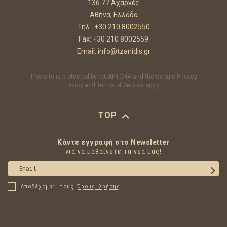
136 77 Αχαρνές
Αθήνα, Ελλάδα
Τηλ :
+30 210 8002550
Fax: +30 210 8002559
Email:
info@tzanidis.gr
This site is protected by reCAPTCHA and the Google
Privacy
Policy
and
Terms of Service
apply.
TOP
Κάντε εγγραφή στο Newsletter
για να μαθαίνετε τα νέα μας!
Email
Αποδέχομαι τους
Όρους Χρήσης