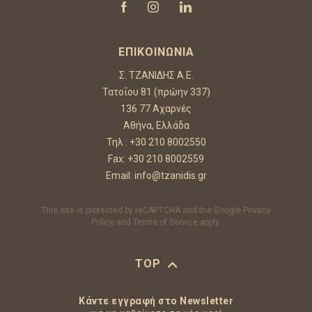
ΕΠΙΚΟΙΝΩΝΊΑ
Σ. ΤΖΑΝΙΔΗΣ Α.Ε.
Τατοΐου 81 (πρώην 337)
136 77 Αχαρνές
Αθήνα, Ελλάδα
Τηλ :
+30 210 8002550
Fax: +30 210 8002559
Email:
info@tzanidis.gr
This site is protected by reCAPTCHA and the Google
Privacy
Policy
and
Terms of Service
apply.
TOP
Κάντε εγγραφή στο Newsletter