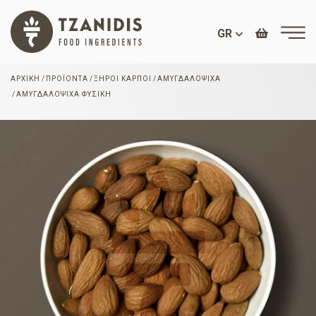
GR
ΑΡΧΙΚΉ
ΠΡΟΪΌΝΤΑ
ΞΗΡΟΊ ΚΑΡΠΟΊ
ΑΜΥΓΔΑΛΌΨΙΧΑ
ΑΜΥΓΔΑΛΌΨΙΧΑ ΦΥΣΙΚΉ