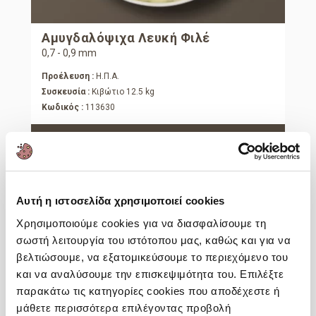
Αμυγδαλόψιχα Λευκή Φιλέ
0,7 - 0,9 mm
Προέλευση :
Η.Π.Α.
Συσκευσία :
Κιβώτιο 12.5 kg
Κωδικός :
113630
Περισσότερες Πληροφορίες
Καρυδόψιχα Τέταρτα
Αυτή η ιστοσελίδα χρησιμοποιεί cookies
Χρησιμοποιούμε cookies για να διασφαλίσουμε τη
Προέλευση :
Χιλή
σωστή λειτουργία του ιστότοπου μας, καθώς και για να
Συσκευσία :
Κιβώτιο 10 kg
βελτιώσουμε, να εξατομικεύσουμε το περιεχόμενο του
Κωδικός :
103061
και να αναλύσουμε την επισκεψιμότητα του. Επιλέξτε
Περισσότερες Πληροφορίες
παρακάτω τις κατηγορίες cookies που αποδέχεστε ή
μάθετε περισσότερα επιλέγοντας προβολή