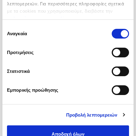
λεπτομερειών. Για περισσότερες πληροφορίες σχετικά
με τα cookies που χρησιμοποιούμε, διαβάστε την
πολιτική μας για τα cookies
.
Επιλογή
Αναγκαία
συγκατάθεσης
Προτιμήσεις
Στατιστικά
Εμπορικής προώθησης
Αμυγδαλόψιχα Φυσική
Lauranne 27/30
Προβολή λεπτομερειών
Προέλευση :
Ισπανία
Συσκευσία :
Σακί 25 kg
Αποδοχή όλων
Κωδικός :
113609