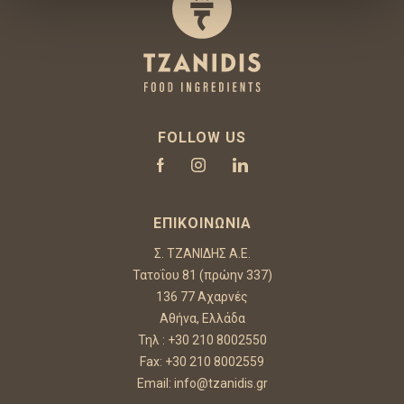
FOLLOW US
ΕΠΙΚΟΙΝΩΝΊΑ
Σ. ΤΖΑΝΙΔΗΣ Α.Ε.
Τατοΐου 81 (πρώην 337)
136 77 Αχαρνές
Αθήνα, Ελλάδα
Τηλ :
+30 210 8002550
Fax: +30 210 8002559
Email:
info@tzanidis.gr