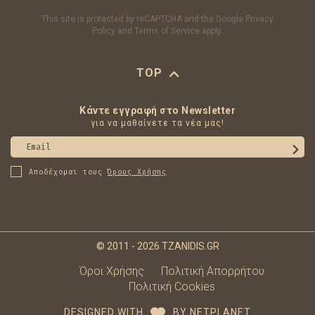
This site is protected by reCAPTCHA and the Google
Privacy
Policy
and
Terms of Service
apply.
TOP
Κάντε εγγραφή στο Newsletter
για να μαθαίνετε τα νέα μας!
Email
Αποδέχομαι τους
Όρους Χρήσης
© 2011 - 2026 TZANIDIS.GR
Όροι Χρήσης
Πολιτική Απορρήτου
Πολιτική Cookies
DESIGNED WITH
BY
NETPLANET