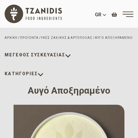
GR
ΑΡΧΙΚΉ
ΠΡΟΪΌΝΤΑ
ΎΛΕΣ ΖΑΧ/ΚΉΣ & ΑΡΤΟΠΟΙΊΑΣ
ΑΥΓΌ ΑΠΟΞΗΡΑΜΈΝΟ
ΜΈΓΕΘΟΣ ΣΥΣΚΕΥΑΣΊΑΣ
ΚΑΤΗΓΟΡΙΕΣ
Αυγό Αποξηραμένο