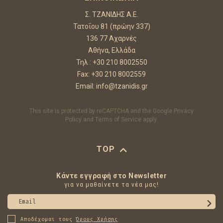
Σ. ΤΖΑΝΙΔΗΣ Α.Ε.
Τατοΐου 81 (πρώην 337)
136 77 Αχαρνές
Αθήνα, Ελλάδα
Τηλ :
+30 210 8002550
Fax: +30 210 8002559
Email:
info@tzanidis.gr
This site is protected by reCAPTCHA and the Google
Privacy
Policy
and
Terms of Service
apply.
TOP
Κάντε εγγραφή στο Newsletter
για να μαθαίνετε τα νέα μας!
Email
Αποδέχομαι τους
Όρους Χρήσης