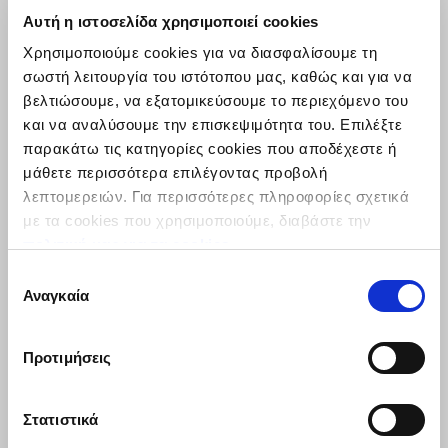
Κιλά
Αυτή η ιστοσελίδα χρησιμοποιεί cookies
25.00
Χρησιμοποιούμε cookies για να διασφαλίσουμε τη
σωστή λειτουργία του ιστότοπου μας, καθώς και για να
Προσθήκη στο καλάθι
βελτιώσουμε, να εξατομικεύσουμε το περιεχόμενο του
και να αναλύσουμε την επισκεψιμότητα του. Επιλέξτε
παρακάτω τις κατηγορίες cookies που αποδέχεστε ή
μάθετε περισσότερα επιλέγοντας προβολή
Φυστικόψιχα Αράπικη
λεπτομερειών. Για περισσότερες πληροφορίες σχετικά
Ωμή Λευκή (Πινατς)
με τα cookies που χρησιμοποιούμε, διαβάστε την
Προέλευση :
Βραζιλία
πολιτική μας για τα cookies
.
Συσκευσία :
Σακί 25 kg
Επιλογή
Κωδικός :
117020
Αναγκαία
συγκατάθεσης
Σακί
Προτιμήσεις
Κιλά
Στατιστικά
25.00