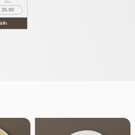
Κιλά
25.00
άθι