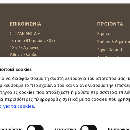
ΕΠΙΚΟΙΝΩΝΊΑ
ΠΡΟΪΌΝΤΑ
Σ. ΤΖΑΝΙΔΗΣ Α.Ε.
Σησάμι
Τατοΐου 81 (πρώην 337)
Σπόροι & Δημητρ
136 77 Αχαρνές
Ξηροί Καρποί
Αθήνα, Ελλάδα
Αποξηραμένα Φρ
Τηλ :
+30 210 8002550
Αποξηραμένα Λα
Fax: +30 210 8002559
μοποιεί cookies
Μπαχαρικά & Βό
Email:
info@tzanidis.gr
ια να διασφαλίσουμε τη σωστή λειτουργία του ιστότοπου μας, 
Ύλες Ζαχ/κής & 
μικεύσουμε το περιεχόμενο του και να αναλύσουμε την επισκεψ
Πρόσθετα Τροφί
τηγορίες cookies που αποδέχεστε ή μάθετε περισσότερα επιλέ
α περισσότερες πληροφορίες σχετικά με τα cookies που χρησι
rotected by reCAPTCHA and the Google
Privacy Policy
and
Terms of Service
apply.
ς για τα cookies
.
ροτιμήσεις
Στατιστικά
Εμπορική