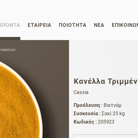
ΟΪΌΝΤΑ
ΕΤΑΙΡΕΊΑ
ΠΟΙΌΤΗΤΑ
ΝΈΑ
ΕΠΙΚΟΙΝΩ
ΡΙΜΜΈΝΗ
Κανέλλα Τριμμέν
Cassia
Προέλευση :
Βιετνάμ
Συσκευσία :
Σακί 25 kg
Κωδικός :
205923