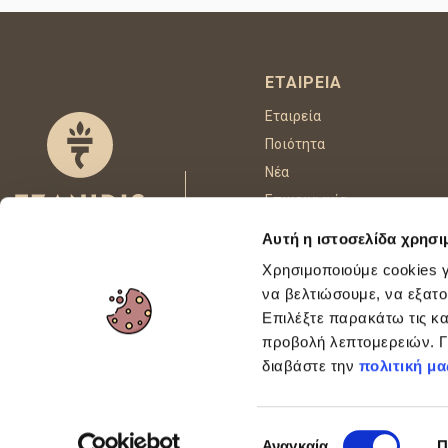
ΕΤΑΙΡΕΊΑ
Εταιρεία
Ποιότητα
Νέα
Επικοινωνία
Αυτή η ιστοσελίδα χρησι
Χρησιμοποιούμε cookies γ
FOLLOW US
να βελτιώσουμε, να εξατο
Επιλέξτε παρακάτω τις κα
προβολή λεπτομερειών. Γι
This site is p
διαβάστε την
πολιτική μα
Επιλογή
Αναγκαία
Π