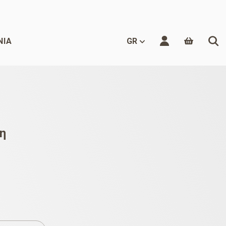
ΝΊΑ
GR
η