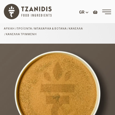
GR
ΑΡΧΙΚΉ
ΠΡΟΪΌΝΤΑ
ΜΠΑΧΑΡΙΚΆ & ΒΌΤΑΝΑ
ΚΑΝΈΛΛΑ
ΚΑΝΈΛΛΑ ΤΡΙΜΜΈΝΗ