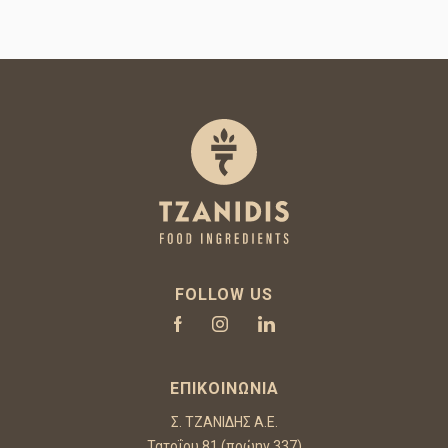
FOLLOW US
ΕΠΙΚΟΙΝΩΝΊΑ
Σ. ΤΖΑΝΙΔΗΣ Α.Ε.
Τατοΐου 81 (πρώην 337)