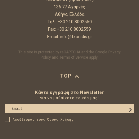
136 77 Αχαρνές
Αθήνα, Ελλάδα
Τηλ :
+30 210 8002550
Fax: +30 210 8002559
Email:
info@tzanidis.gr
This site is protected by reCAPTCHA and the Google
Privacy
Policy
and
Terms of Service
apply.
TOP
Κάντε εγγραφή στο Newsletter
για να μαθαίνετε τα νέα μας!
Email
Αποδέχομαι τους
Όρους Χρήσης