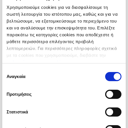
Χρησιμοποιούμε cookies για να διασφαλίσουμε τη
σωστή λειτουργία του ιστότοπου μας, καθώς και για να
βελτιώσουμε, να εξατομικεύσουμε το περιεχόμενο του
και να αναλύσουμε την επισκεψιμότητα του. Επιλέξτε
παρακάτω τις κατηγορίες cookies που αποδέχεστε ή
Πιπέρι Λευκό
μάθετε περισσότερα επιλέγοντας προβολή
Τριμμένο
λεπτομερειών. Για περισσότερες πληροφορίες σχετικά
Προέλευση :
Βιετνάμ
με τα cookies που χρησιμοποιούμε, διαβάστε την
Συσκευσία :
Κιβώτιο 20 kg (20 Σακούλες χ 1 kg)
πολιτική μας για τα cookies
.
Κωδικός :
205012
Επιλογή
Αναγκαία
συγκατάθεσης
Περισσότερες Πληροφορίες
Προτιμήσεις
Στατιστικά