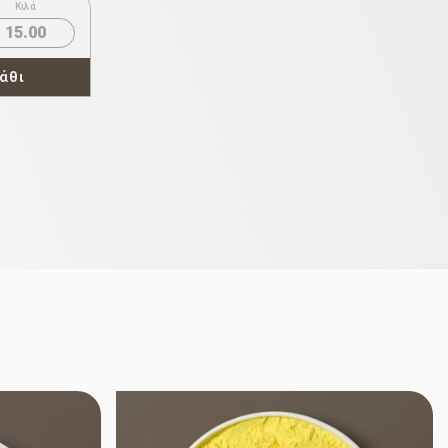
Κιλά
15.00
άθι