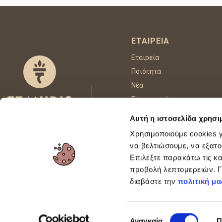
ΕΤΑΙΡΕΊΑ
Εταιρεία
Ποιότητα
Νέα
Επικοινωνία
Αυτή η ιστοσελίδα χρησι
Χρησιμοποιούμε cookies γ
FOLLOW US
να βελτιώσουμε, να εξατο
Επιλέξτε παρακάτω τις κα
προβολή λεπτομερειών. Γι
This site is p
διαβάστε την
πολιτική μα
Επιλογή
Αναγκαία
Π