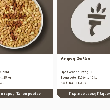
Δάφνη Φύλλα
ουρκία
Προέλευση :
Εκτός Ε.Ε.
κί 25 kg
Συσκευσία :
Κιβώτιο 10 kg
500
Κωδικός :
115600
σότερες Πληροφορίες
Περισσότερες Πληρο