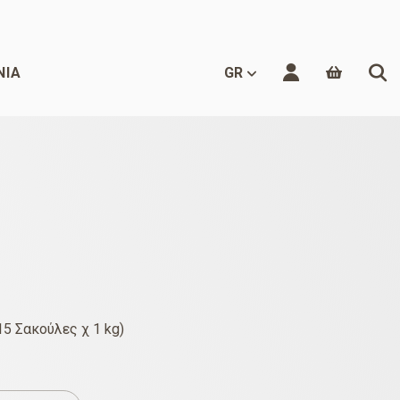
ΝΊΑ
GR
15 Σακούλες χ 1 kg)