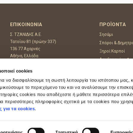
ΕΠΙΚΟΙΝΩΝΊΑ
ΠΡΟΪΌΝΤΑ
Σ. ΤΖΑΝΙΔΗΣ Α.Ε.
Σησάμι
Τατοΐου 81 (πρώην 337)
Σπόροι & Δημητρ
136 77 Αχαρνές
Ξηροί Καρποί
Αθήνα, Ελλάδα
Αποξηραμένα Φρ
Τηλ :
+30 210 8002550
Αποξηραμένα Λα
Fax: +30 210 8002559
μοποιεί cookies
Μπαχαρικά & Βό
Email:
info@tzanidis.gr
ια να διασφαλίσουμε τη σωστή λειτουργία του ιστότοπου μας, 
Ύλες Ζαχ/κής & 
μικεύσουμε το περιεχόμενο του και να αναλύσουμε την επισκεψ
Πρόσθετα Τροφί
τηγορίες cookies που αποδέχεστε ή μάθετε περισσότερα επιλέ
α περισσότερες πληροφορίες σχετικά με τα cookies που χρησι
rotected by reCAPTCHA and the Google
Privacy Policy
and
Terms of Service
apply.
ς για τα cookies
.
ροτιμήσεις
Στατιστικά
Εμπορική