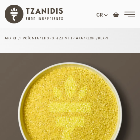
GR
ΑΡΧΙΚΉ
ΠΡΟΪΌΝΤΑ
ΣΠΌΡΟΙ & ΔΗΜΗΤΡΙΑΚΆ
ΚΕΧΡΊ
ΚΕΧΡΊ