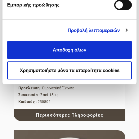
Εμπορικής προώθησης
Προβολή λεπτομερειών
Αποδοχή όλων
Χρησιμοποιήστε μόνο τα απαραίτητα cookies
Νιφάδες Καλαμποκιού
Medium
Προέλευση :
Ευρωπαϊκή Ένωση
Συσκευσία :
Σακί 15 kg
Κωδικός :
250802
Περισσότερες Πληροφορίες