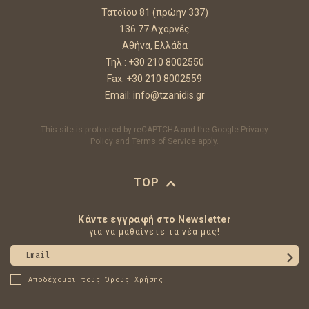
Τατοΐου 81 (πρώην 337)
136 77 Αχαρνές
Αθήνα, Ελλάδα
Τηλ :
+30 210 8002550
Fax: +30 210 8002559
Email:
info@tzanidis.gr
This site is protected by reCAPTCHA and the Google
Privacy
Policy
and
Terms of Service
apply.
TOP
Κάντε εγγραφή στο Newsletter
για να μαθαίνετε τα νέα μας!
Email
Αποδέχομαι τους
Όρους Χρήσης