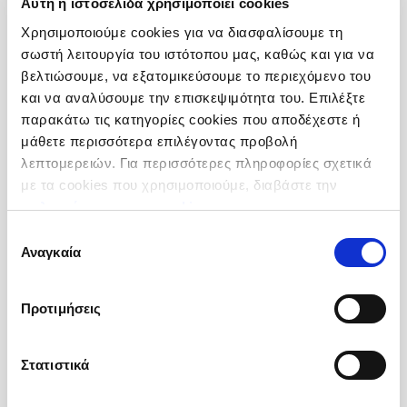
Αυτή η ιστοσελίδα χρησιμοποιεί cookies
Χρησιμοποιούμε cookies για να διασφαλίσουμε τη
σωστή λειτουργία του ιστότοπου μας, καθώς και για να
βελτιώσουμε, να εξατομικεύσουμε το περιεχόμενο του
και να αναλύσουμε την επισκεψιμότητα του. Επιλέξτε
παρακάτω τις κατηγορίες cookies που αποδέχεστε ή
Κολοκυθόσπορος Ψίχα
μάθετε περισσότερα επιλέγοντας προβολή
Ωμός AA ποιότητας
λεπτομερειών. Για περισσότερες πληροφορίες σχετικά
με τα cookies που χρησιμοποιούμε, διαβάστε την
Προέλευση :
Κίνα
πολιτική μας για τα cookies
.
Συσκευσία :
Κιβώτιο 25 kg (2 Σακούλες Vac. χ 12.5 kg)
Κωδικός :
230508
Επιλογή
Αναγκαία
συγκατάθεσης
Περισσότερες Πληροφορίες
Προτιμήσεις
Στατιστικά