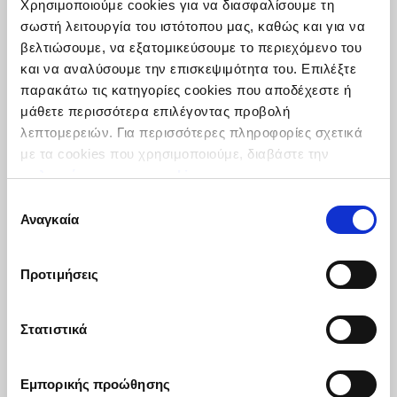
Χρησιμοποιούμε cookies για να διασφαλίσουμε τη
σωστή λειτουργία του ιστότοπου μας, καθώς και για να
βελτιώσουμε, να εξατομικεύσουμε το περιεχόμενο του
και να αναλύσουμε την επισκεψιμότητα του. Επιλέξτε
παρακάτω τις κατηγορίες cookies που αποδέχεστε ή
μάθετε περισσότερα επιλέγοντας προβολή
λεπτομερειών. Για περισσότερες πληροφορίες σχετικά
με τα cookies που χρησιμοποιούμε, διαβάστε την
πολιτική μας για τα cookies
.
Επιλογή
Αναγκαία
συγκατάθεσης
Προτιμήσεις
Tzanidis Food Ingredients @ Food
Expo 2025
12.02.2025
Στατιστικά
Συμμετέχουμε στην Food Expo και σας
περιμένουμε στο Hall 3 Stand A32 - B31.
Εμπορικής προώθησης