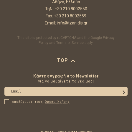
Αθήνα, Ελλάδα
Τηλ :
+30 210 8002550
Fax: +30 210 8002559
Email:
info@tzanidis.gr
This site is protected by reCAPTCHA and the Google
Privacy
Policy
and
Terms of Service
apply.
TOP
Κάντε εγγραφή στο Newsletter
για να μαθαίνετε τα νέα μας!
Email
Αποδέχομαι τους
Όρους Χρήσης