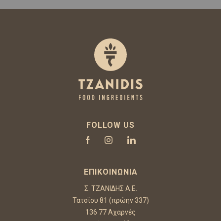
FOLLOW US
ΕΠΙΚΟΙΝΩΝΊΑ
Σ. ΤΖΑΝΙΔΗΣ Α.Ε.
Τατοΐου 81 (πρώην 337)
136 77 Αχαρνές