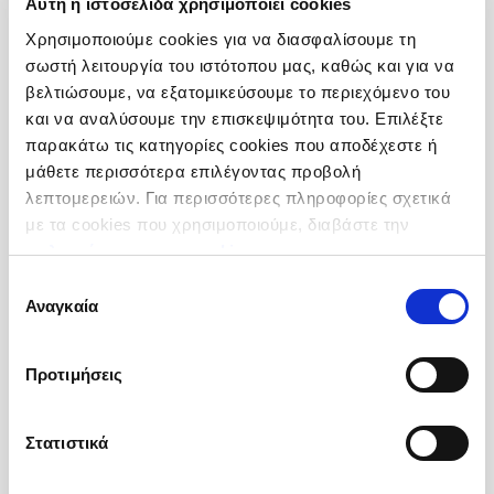
Αυτή η ιστοσελίδα χρησιμοποιεί cookies
Χρησιμοποιούμε cookies για να διασφαλίσουμε τη
σωστή λειτουργία του ιστότοπου μας, καθώς και για να
βελτιώσουμε, να εξατομικεύσουμε το περιεχόμενο του
και να αναλύσουμε την επισκεψιμότητα του. Επιλέξτε
παρακάτω τις κατηγορίες cookies που αποδέχεστε ή
Νιφάδες Σιταριού
μάθετε περισσότερα επιλέγοντας προβολή
Ολόκληρες
λεπτομερειών. Για περισσότερες πληροφορίες σχετικά
με τα cookies που χρησιμοποιούμε, διαβάστε την
Προέλευση :
Ουκρανία
πολιτική μας για τα cookies
.
Συσκευσία :
Σακί 20 kg
Κωδικός :
250302
Επιλογή
Αναγκαία
συγκατάθεσης
Περισσότερες Πληροφορίες
Προτιμήσεις
Στατιστικά