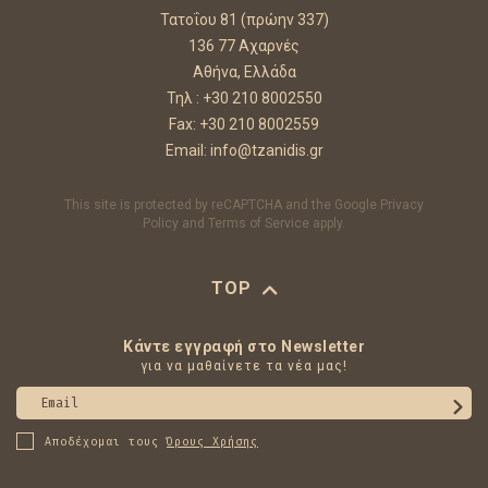
Τατοΐου 81 (πρώην 337)
136 77 Αχαρνές
Αθήνα, Ελλάδα
Τηλ :
+30 210 8002550
Fax: +30 210 8002559
Email:
info@tzanidis.gr
This site is protected by reCAPTCHA and the Google
Privacy
Policy
and
Terms of Service
apply.
TOP
Κάντε εγγραφή στο Newsletter
για να μαθαίνετε τα νέα μας!
Email
Αποδέχομαι τους
Όρους Χρήσης