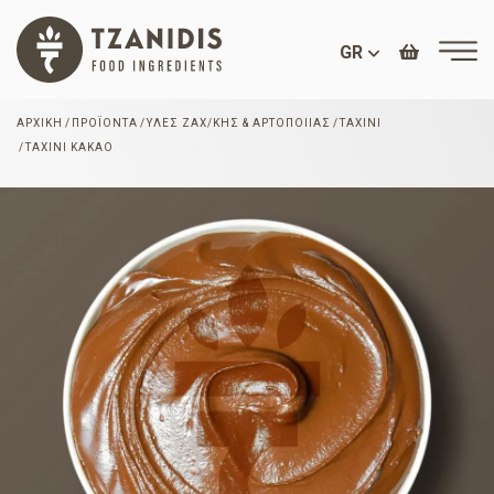
GR
ΑΡΧΙΚΉ
ΠΡΟΪΌΝΤΑ
ΎΛΕΣ ΖΑΧ/ΚΉΣ & ΑΡΤΟΠΟΙΊΑΣ
ΤΑΧΊΝΙ
ΤΑΧΊΝΙ ΚΑΚΆΟ