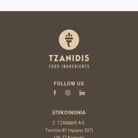
FOLLOW US
ΕΠΙΚΟΙΝΩΝΊΑ
Σ. ΤΖΑΝΙΔΗΣ Α.Ε.
Τατοΐου 81 (πρώην 337)
136 77 Αχαρνές