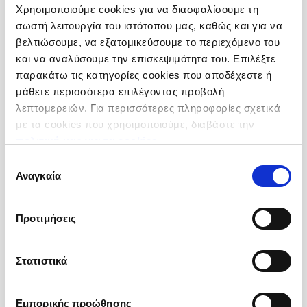
Χρησιμοποιούμε cookies για να διασφαλίσουμε τη
σωστή λειτουργία του ιστότοπου μας, καθώς και για να
βελτιώσουμε, να εξατομικεύσουμε το περιεχόμενο του
και να αναλύσουμε την επισκεψιμότητα του. Επιλέξτε
παρακάτω τις κατηγορίες cookies που αποδέχεστε ή
Μέλι Ζαχαροπλαστικής
μάθετε περισσότερα επιλέγοντας προβολή
Χώρες Συγκομιδής: Ελλάδα
λεπτομερειών. Για περισσότερες πληροφορίες σχετικά
με τα cookies που χρησιμοποιούμε, διαβάστε την
Προέλευση :
Ελλάδα
πολιτική μας για τα cookies
.
Συσκευσία :
Πλαστικό Δοχείο 12 kg
Κωδικός :
208085
Επιλογή
Αναγκαία
συγκατάθεσης
Περισσότερες Πληροφορίες
Προτιμήσεις
Στατιστικά
Εμπορικής προώθησης