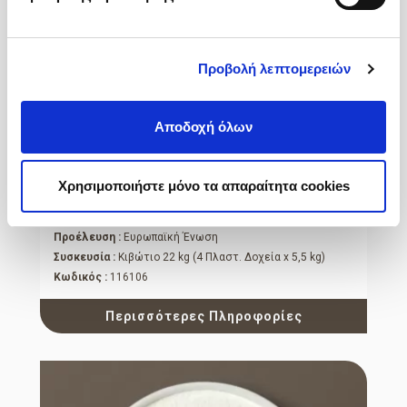
Προβολή λεπτομερειών
Αποδοχή όλων
Συμπ. Σιρόπι Αρτοποιίας
Χρησιμοποιήστε μόνο τα απαραίτητα cookies
Ξανθό
Προέλευση :
Ευρωπαϊκή Ένωση
Συσκευσία :
Κιβώτιο 22 kg (4 Πλαστ. Δοχεία x 5,5 kg)
Κωδικός :
116106
Περισσότερες Πληροφορίες