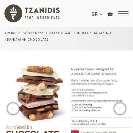
GR
ΑΡΧΙΚΉ
ΠΡΟΪΌΝΤΑ
ΎΛΕΣ ΖΑΧ/ΚΉΣ & ΑΡΤΟΠΟΙΊΑΣ
ΒΑΝΙΛΛΊΝΗ
ΒΑΝΙΛΛΊΝΗ CHOCOLATE