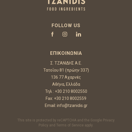
FOLLOW US
ΕΠΙΚΟΙΝΩΝΊΑ
Σ. ΤΖΑΝΙΔΗΣ Α.Ε.
Τατοΐου 81 (πρώην 337)
136 77 Αχαρνές
Αθήνα, Ελλάδα
Τηλ :
+30 210 8002550
Fax: +30 210 8002559
Email:
info@tzanidis.gr
This site is protected by reCAPTCHA and the Google
Privacy
Policy
and
Terms of Service
apply.