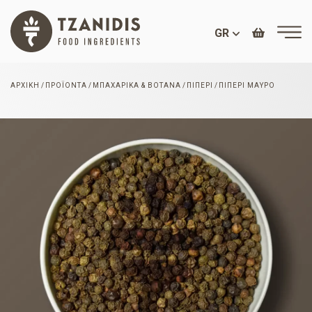
GR
ΑΡΧΙΚΉ
ΠΡΟΪΌΝΤΑ
ΜΠΑΧΑΡΙΚΆ & ΒΌΤΑΝΑ
ΠΙΠΈΡΙ
ΠΙΠΈΡΙ ΜΑΎΡΟ