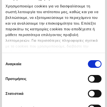
Χρησιμοποιούμε cookies για να διασφαλίσουμε τη
σωστή λειτουργία του ιστότοπου μας, καθώς και για να
βελτιώσουμε, να εξατομικεύσουμε το περιεχόμενο του
και να αναλύσουμε την επισκεψιμότητα του. Επιλέξτε
παρακάτω τις κατηγορίες cookies που αποδέχεστε ή
μάθετε περισσότερα επιλέγοντας προβολή
Πιπέρι Μαύρο
λεπτομερειών. Για περισσότερες πληροφορίες σχετικά
Τριμμένο
με τα cookies που χρησιμοποιούμε, διαβάστε την
Προέλευση :
Βιετνάμ
πολιτική μας για τα cookies
.
Συσκευσία :
Κιβώτιο 20 kg (20 Σακούλες χ 1 kg)
Επιλογή
Κωδικός :
205112
Αναγκαία
συγκατάθεσης
Περισσότερες Πληροφορίες
Προτιμήσεις
Στατιστικά