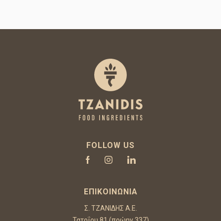
FOLLOW US
ΕΠΙΚΟΙΝΩΝΊΑ
Σ. ΤΖΑΝΙΔΗΣ Α.Ε.
Τατοΐου 81 (πρώην 337)