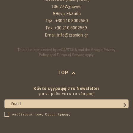
136 77 Αχαρνές
Αθήνα, Ελλάδα
Τηλ :
+30 210 8002550
Fax: +30 210 8002559
Email:
info@tzanidis.gr
This site is protected by reCAPTCHA and the Google
Privacy
Policy
and
Terms of Service
apply.
TOP
Κάντε εγγραφή στο Newsletter
για να μαθαίνετε τα νέα μας!
Email
Αποδέχομαι τους
Όρους Χρήσης