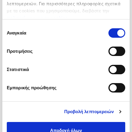
λεπτομερειών. Για περισσότερες πληροφορίες σχετικά
με τα cookies που χρησιμοποιούμε, διαβάστε την
πολιτική μας για τα cookies
.
Επιλογή
Αναγκαία
συγκατάθεσης
Άχνη Ζάχαρη
Προτιμήσεις
Προέλευση :
Ευρωπαϊκή Ένωση
Συσκευσία :
Σακί 10 kg
Κωδικός :
100310
Στατιστικά
Περισσότερες Πληροφορίες
Εμπορικής προώθησης
Προβολή λεπτομερειών
Αποδοχή όλων