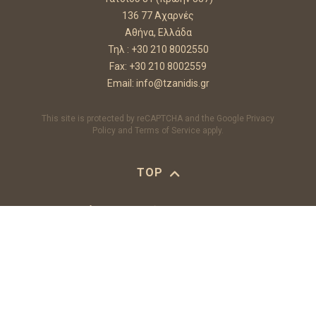
136 77 Αχαρνές
Αθήνα, Ελλάδα
Τηλ :
+30 210 8002550
Fax: +30 210 8002559
Email:
info@tzanidis.gr
This site is protected by reCAPTCHA and the Google
Privacy
Policy
and
Terms of Service
apply.
TOP
Κάντε εγγραφή στο Newsletter
για να μαθαίνετε τα νέα μας!
Email
Αποδέχομαι τους
Όρους Χρήσης