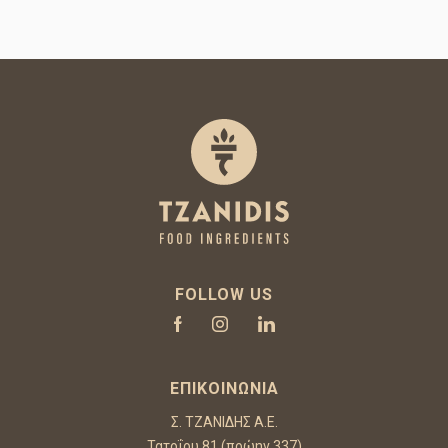
FOLLOW US
ΕΠΙΚΟΙΝΩΝΊΑ
Σ. ΤΖΑΝΙΔΗΣ Α.Ε.
Τατοΐου 81 (πρώην 337)