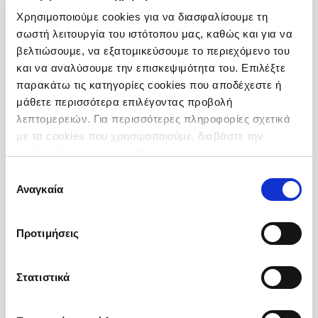
Χρησιμοποιούμε cookies για να διασφαλίσουμε τη
σωστή λειτουργία του ιστότοπου μας, καθώς και για να
βελτιώσουμε, να εξατομικεύσουμε το περιεχόμενο του
και να αναλύσουμε την επισκεψιμότητα του. Επιλέξτε
παρακάτω τις κατηγορίες cookies που αποδέχεστε ή
Κόλιανδρο
μάθετε περισσότερα επιλέγοντας προβολή
Ολόκληρο
λεπτομερειών. Για περισσότερες πληροφορίες σχετικά
Προέλευση :
Βουλγαρία
με τα cookies που χρησιμοποιούμε, διαβάστε την
Συσκευσία :
Κιβώτιο 10 kg (20 Σακούλες χ 0.5 kg)
πολιτική μας για τα cookies
.
Κωδικός :
203702
Επιλογή
Αναγκαία
συγκατάθεσης
Περισσότερες Πληροφορίες
Προτιμήσεις
Στατιστικά