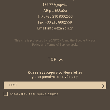
136 77 Αχαρνές
Αθήνα, Ελλάδα
Τηλ :
+30 210 8002550
Fax: +30 210 8002559
Email:
info@tzanidis.gr
This site is protected by reCAPTCHA and the Google
Privacy
Policy
and
Terms of Service
apply.
TOP
Κάντε εγγραφή στο Newsletter
για να μαθαίνετε τα νέα μας!
Email
Αποδέχομαι τους
Όρους Χρήσης